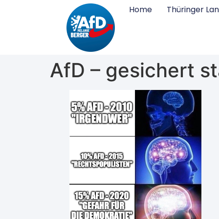
Home
Thüringer La
AfD – gesichert s