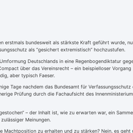
erstmals bundesweit als stärkste Kraft geführt wurde, nut
sungsschutz als “gesichert extremistisch” hochzustufen.
ie Umformung Deutschlands in eine Regenbogendiktatur geg
mpact über das Vereinsrecht – ein beispielloser Vorgang in
ig, aber typisch Faeser.
enige Tage nachdem das Bundesamt für Verfassungsschutz da
rherige Prüfung durch die Fachaufsicht des Innenministeriu
tochen“ – der Inhalt ist, wie zu erwarten war, ein Samme
 zulässiger Meinungen.
 Machtposition zu erhalten und zu stärken? Nein, es geht